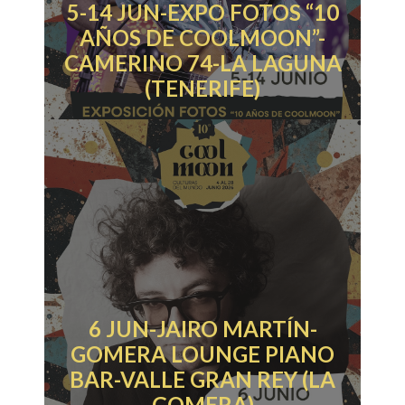
5-14 JUN-EXPO FOTOS “10
AÑOS DE COOLMOON”-
CAMERINO 74-LA LAGUNA
(TENERIFE)
6 JUN-JAIRO MARTÍN-
GOMERA LOUNGE PIANO
BAR-VALLE GRAN REY (LA
GOMERA)