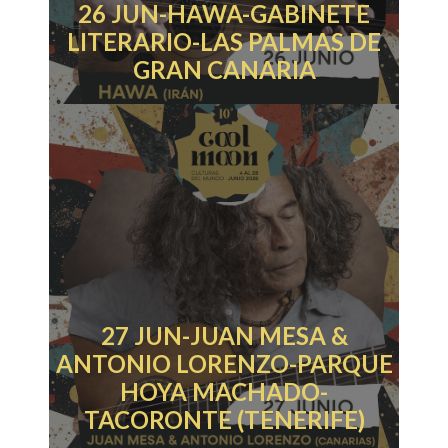
26 JUN-HAWA-GABINETE
LITERARIO-LAS PALMAS DE
GRAN CANARIA
27 JUN-JUAN MESA &
ANTONIO LORENZO-PARQUE
HOYA MACHADO-
TACORONTE (TENERIFE)