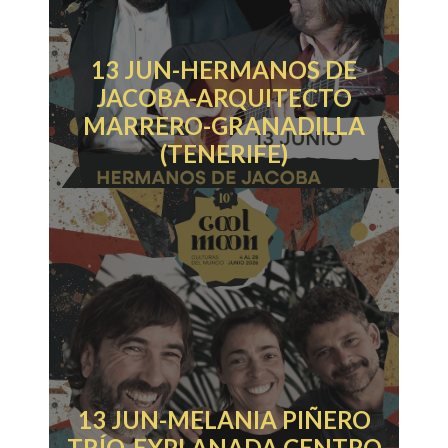
13 JUN-HERMANOS DE
JACOBA-ARQUITECTO
MARRERO-GRANADILLA
(TENERIFE)
13 JUN-MELANIA PIÑERO
TRÍO-EXPLANADA CENTRO